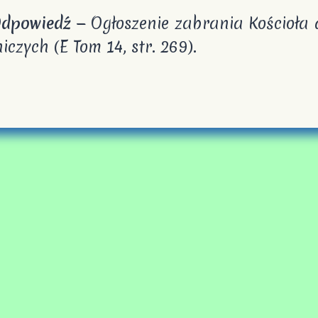
owiedź
— Ogłoszenie zabrania Kościoła d
iczych (E Tom 14, str. 269).