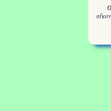
Odp
ofiarn