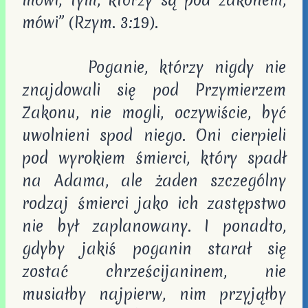
mówi, tym, którzy są pod zakonem,
mówi” (Rzym. 3:19).
Poganie, którzy nigdy nie
znajdowali się pod Przymierzem
Zakonu, nie mogli, oczywiście, być
uwolnieni spod niego. Oni cierpieli
pod wyrokiem śmierci, który spadł
na Adama, ale żaden szczególny
rodzaj śmierci jako ich zastępstwo
nie był zaplanowany. I ponadto,
gdyby jakiś poganin starał się
zostać chrześcijaninem, nie
musiałby najpierw, nim przyjąłby