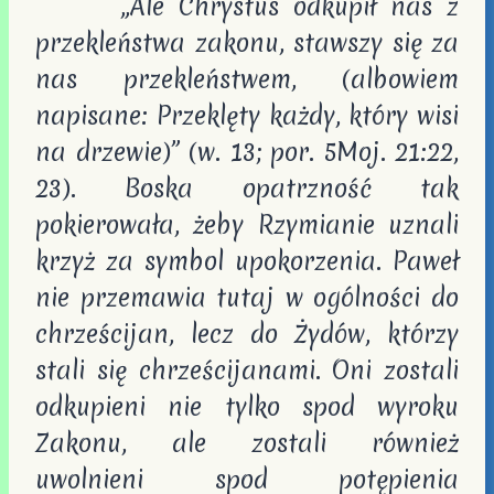
„Ale Chrystus odkupił nas z
przekleństwa zakonu, stawszy się za
nas przekleństwem, (albowiem
napisane: Przeklęty każdy, który wisi
na drzewie)” (w. 13; por. 5Moj. 21:22,
23). Boska opatrzność tak
pokierowała, żeby Rzymianie uznali
krzyż za symbol upokorzenia. Paweł
nie przemawia tutaj w ogólności do
chrześcijan, lecz do Żydów, którzy
stali się chrześcijanami. Oni zostali
odkupieni nie tylko spod wyroku
Zakonu, ale zostali również
uwolnieni spod potępienia